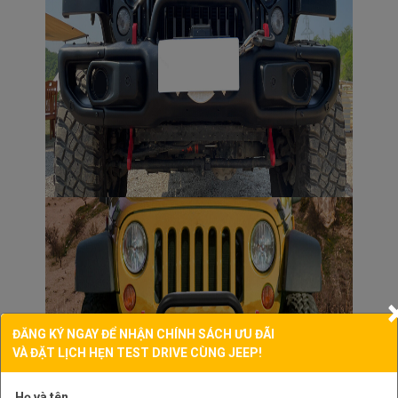
ĐĂNG KÝ NGAY ĐỂ NHẬN CHÍNH SÁCH ƯU ĐÃI
VÀ ĐẶT LỊCH HẸN TEST DRIVE CÙNG JEEP!
Họ và tên